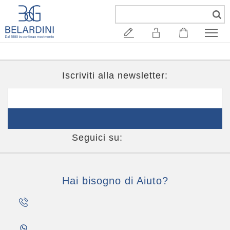
Mostra:
per pagina
Iscriviti alla newsletter:
Iscriviti
Seguici su:
Hai bisogno di Aiuto?
0823 51 31 07
Dal Lunedi al Venerdi dalle 9:00
Compressore Planet Air
alle 18:00
351 19 60 559
Dal Lunedi al Venerdi dalle 9:00