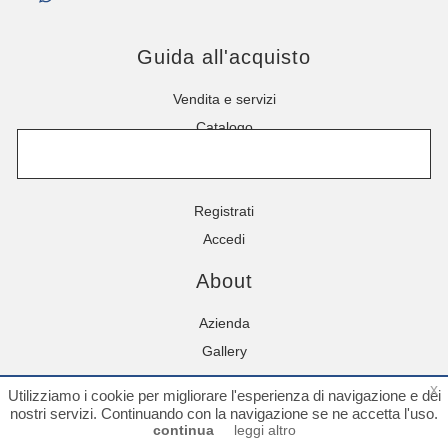
alle 18:00
X363
Guida all'acquisto
Utilizzabile per apparecchi Witschi
Vendita e servizi
Catalogo
Vai alla scheda
Account
Registrati
Accedi
About
Azienda
Gallery
x
Utilizziamo i cookie per migliorare l'esperienza di navigazione e dei
P.I. 00013650635 - © Copyright 2024 Belardini
nostri servizi. Continuando con la navigazione se ne accetta l'uso.
Pasquale s.a.s. -
Cookie
-
Privacy
- Created by
continua
leggi altro