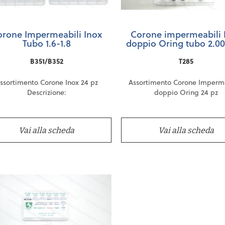
orone Impermeabili Inox
Corone impermeabili 
Tubo 1.6-1.8
doppio Oring tubo 2.00
B351/B352
T285
ssortimento Corone Inox 24 pz
Assortimento Corone Imperm
Descrizione:
doppio Oring 24 pz
bo 1.6-1.8 da 3.00 a 5.50
Gambo
Descrizione:
Corto
Tubo 2.00 da 4.00 a 6.5
bo 1.6-1.8 da 3.00 a 5.50
Gambo
Tubo 2.50 da 4.50 a 7.00
Vai alla scheda
Vai alla scheda
Lungo
+ 2.50 da 4.00