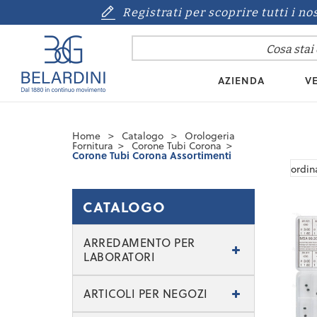
Registrati per scoprire tutti i no
AZIENDA
VE
Home
>
Catalogo
>
Orologeria
Fornitura
>
Corone Tubi Corona
>
Corone Tubi Corona Assortimenti
CATALOGO
ARREDAMENTO PER
LABORATORI
ARTICOLI PER NEGOZI