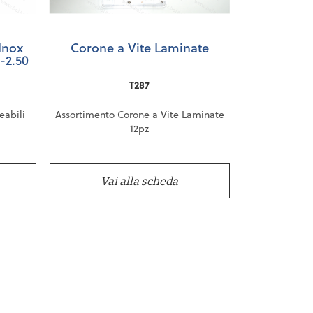
Inox
Corone a Vite Laminate
-2.50
T287
eabili
Assortimento Corone a Vite Laminate
12pz
Descrizione:
0
da 4.00 a 7.00
Vai alla scheda