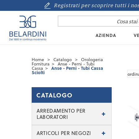
Registrati per scoprire tutti i no
AZIENDA
VE
Home
>
Catalogo
>
Orologeria
Fornitura
>
Anse - Perni - Tubi
Cassa
>
Anse - Perni - Tubi Cassa
Sciolti
CATALOGO
ARREDAMENTO PER
LABORATORI
ARTICOLI PER NEGOZI